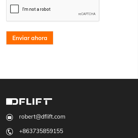
Enviar ahora
robert@dflift.com
+863735859155