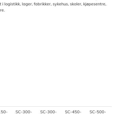
i logistikk, lager, fabrikker, sykehus, skoler, kjøpesentre,
re.
150-
SC-300-
SC-300-
SC-450-
SC-500-