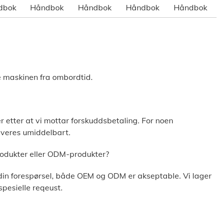
dbok
Håndbok
Håndbok
Håndbok
Håndbok
e maskinen fra ombordtid.
 etter at vi mottar forskuddsbetaling. For noen
everes umiddelbart.
rodukter eller ODM-produkter?
r din forespørsel, både OEM og ODM er akseptable. Vi lager
pesielle reqeust.