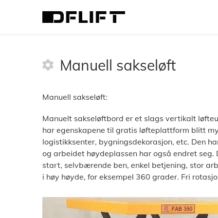
>
Sakseløft type
>
Manuell sakseløft
Manuell sakseløft
Manuell sakseløft:
Manuelt sakseløftbord er et slags vertikalt løfteu
har egenskapene til gratis løfteplattform blitt 
logistikksenter, bygningsdekorasjon, etc. Den har i
og arbeidet høydeplassen har også endret seg. D
start, selvbærende ben, enkel betjening, stor arb
i høy høyde, for eksempel 360 grader. Fri rotasjo