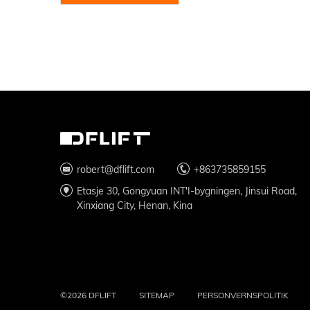
robert@dflift.com
+863735859155
Etasje 30, Gongyuan INT'I-bygningen, Jinsui Road,
Xinxiang City, Henan, Kina
©2026 DFLIFT
SITEMAP
PERSONVERNSPOLITIK