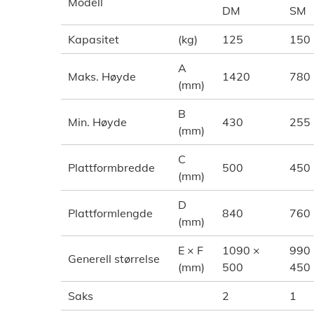
Modell
DM
SM
Kapasitet
(kg)
125
150
A
Maks. Høyde
1420
780
(mm)
B
Min. Høyde
430
255
(mm)
C
Plattformbredde
500
450
(mm)
D
Plattformlengde
840
760
(mm)
E × F
1090 ×
990
Generell størrelse
(mm)
500
450
Saks
2
1