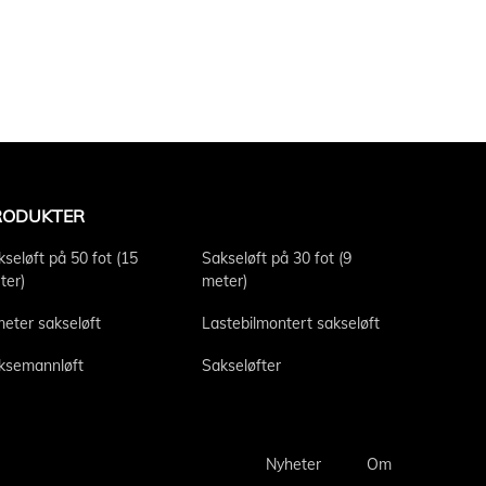
RODUKTER
kseløft på 50 fot (15
Sakseløft på 30 fot (9
ter)
meter)
meter sakseløft
Lastebilmontert sakseløft
ksemannløft
Sakseløfter
Nyheter
Om