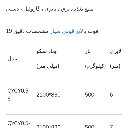
منبع تغذیه: برق ، باتری ، گازوئیل ، دستی
مشخصات دقیق:
19 فوت
بالابر قیچی سیار
 بالابری
بار
ابعاد سکو
مدل
(متر)
(کیلوگرم)
(میلی متر)
QYCY0.5-
2100*830
500
6
6
QYCY0.5-
2100*830
500
7