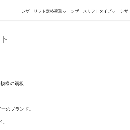
シザーリフト定格荷重
シザースリフトタイプ
シザ
フト
松模様の鋼板
イダーのブランド。
ド。