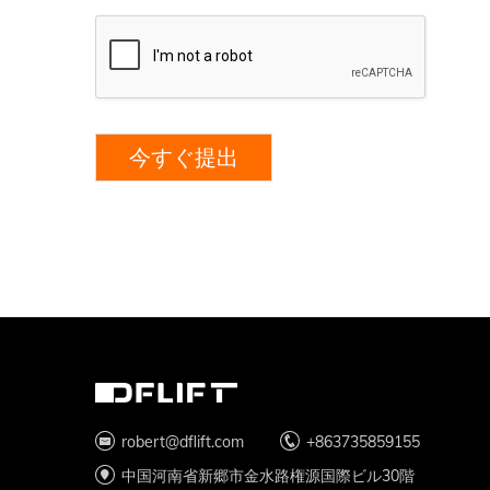
今すぐ提出
robert@dflift.com
+863735859155
中国河南省新郷市金水路権源国際ビル30階