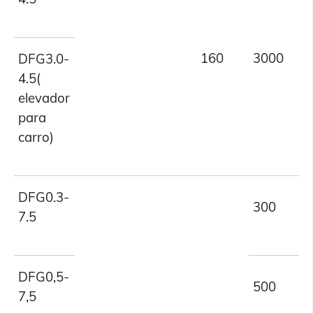
160
3000
DFG3.0-
4.5(
elevador
para
carro)
DFG0.3-
300
7.5
DFG0,5-
500
7,5