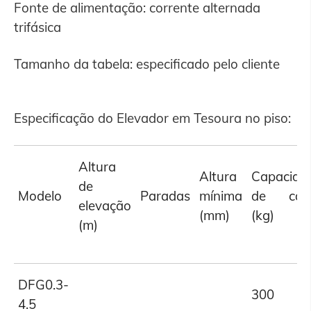
Fonte de alimentação: corrente alternada
trifásica
Tamanho da tabela: especificado pelo cliente
Especificação do Elevador em Tesoura no piso:
Altura
Altura
Capacida
de
Modelo
Paradas
mínima
de car
elevação
(mm)
(kg)
(m)
DFG0.3-
300
4.5