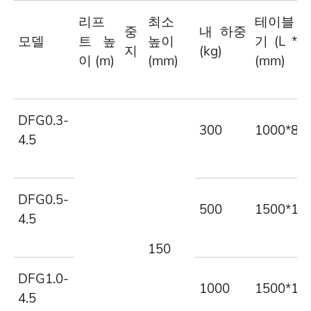
리프
최소
테이블 
중
내 하중
모델
트 높
높이
기 (L * 
지
(kg)
이 (m)
(mm)
(mm)
DFG0.3-
300
1000*80
4.5
DFG0.5-
500
1500*10
4.5
150
DFG1.0-
1000
1500*15
4.5