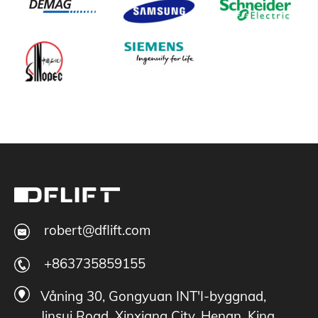
robert@dflift.com
+863735859155
Våning 30, Gongyuan INT'I-byggnad,
Jinsui Road, Xinxiang City, Henan, Kina