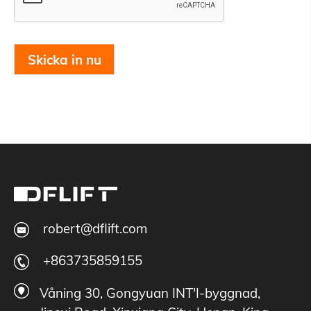
Skicka in nu
robert@dflift.com
+863735859155
Våning 30, Gongyuan INT'I-byggnad,