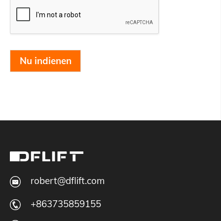
Nu indienen
robert@dflift.com
+863735859155