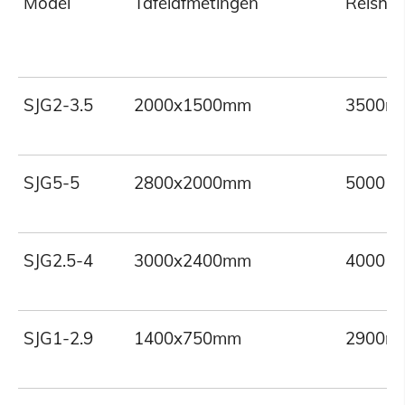
Model
Tafelafmetingen
Reisho
SJG2-3.5
2000x1500mm
3500m
SJG5-5
2800x2000mm
5000 
SJG2.5-4
3000x2400mm
4000 
SJG1-2.9
1400x750mm
2900m