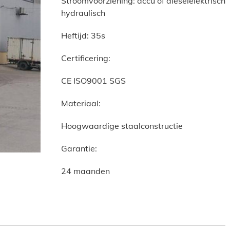
Stroomvoorziening: accu of dieselelektrisch
hydraulisch
Heftijd: 35s
Certificering:
CE ISO9001 SGS
Materiaal:
Hoogwaardige staalconstructie
Garantie:
24 maanden