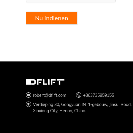
Nu indienen
robert@dflift.com
+863735859155
Verdieping 30, Gongyuan INT'I-gebouw, Jinsui Road,
Xinxiang City, Henan, China.