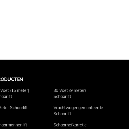
RODUCTEN
 Voet (15 meter)
30 Voet (9 meter)
aarlift
Schaarlift
Meter Schaarlift
Vrachtwagengemonteerde
Schaarlift
haarmannenlift
Schaarhefkarretje