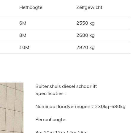
Hefhoogte
Zelfgewicht
6M
2550 kg
8M
2680 kg
10M
2920 kg
Buitenshuis diesel schaarlift
Specificaties：
Nominaal laadvermogen：230kg-680kg
Perronhoogte:
8m 10m 12m 14m 16m