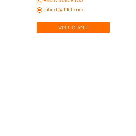
+863735859155
robert@dflift.com
VRIJE QUOTE