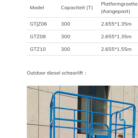
Platformgrootte
Model
Capaciteit (T)
(Aangepast)
GTJZ06
300
2.655*1.35m
GTZ08
300
2.655*1.35m
GTZ10
300
2.655*1.55m
Outdoor diesel schaarlift：