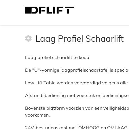
>
Type schaarlift
>
Laag Profiel Schaarlift
Laag Profiel Schaarlift
Laag profiel schaarlift te koop
De "U"-vormige laagprofielschaartafel is speciaa
Low Lift Table worden vervaardigd volgens alle
Afstandsbediening met voetstuk en bedieningse
Bovenste platform voorzien van een veiligheidsp
voorkomen.
24V-besturingskast met OMHOOG en OMLAAG-k