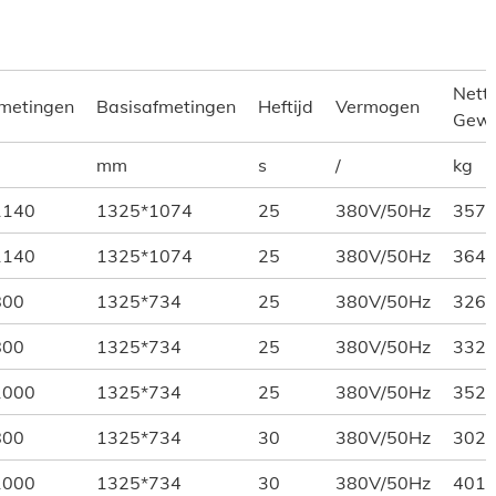
Nett
fmetingen
Basisafmetingen
Heftijd
Vermogen
Gewi
mm
s
/
kg
1140
1325*1074
25
380V/50Hz
357
1140
1325*1074
25
380V/50Hz
364
800
1325*734
25
380V/50Hz
326
800
1325*734
25
380V/50Hz
332
1000
1325*734
25
380V/50Hz
352
800
1325*734
30
380V/50Hz
302
1000
1325*734
30
380V/50Hz
401