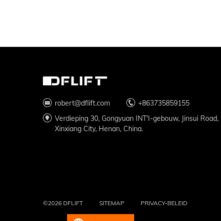
robert@dflift.com
+863735859155
Verdieping 30, Gongyuan INT'I-gebouw, Jinsui Road,
Xinxiang City, Henan, China.
©2026 DFLIFT
SITEMAP
PRIVACY-BELEID