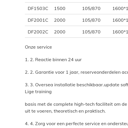
DF1503C
1500
105/870
1600*
DF2001C
2000
105/870
1600*
DF2002C
2000
105/870
1600*
Onze service
1. 2. Reactie binnen 24 uur
2. 2. Garantie voor 1 jaar, reserveonderdelen ac
3. 3. Oversea installatie beschikbaar.update sof
Lige training
basis met de complete high-tech faciliteit om d
uit te voeren, theoretisch en praktisch.
4. 4. Zorg voor een perfecte service en onderst