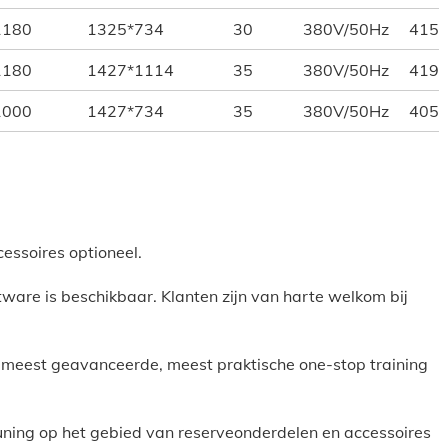
1180
1325*734
30
380V/50Hz
415
1180
1427*1114
35
380V/50Hz
419
1000
1427*734
35
380V/50Hz
405
cessoires optioneel.
tware is beschikbaar. Klanten zijn van harte welkom bij
e meest geavanceerde, meest praktische one-stop training
euning op het gebied van reserveonderdelen en accessoires