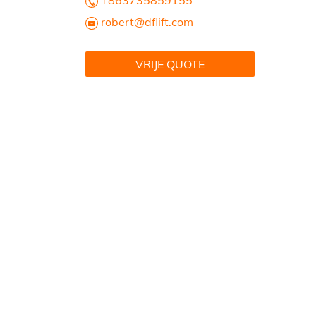
+863735859155
robert@dflift.com
VRIJE QUOTE