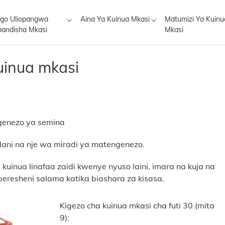
igo Uliopangwa
Aina Ya Kuinua Mkasi
Matumizi Ya Kuinu
 9) Kuinua mkasi
andisha Mkasi
Mkasi
uinua mkasi
genezo ya semina
ani na nje wa miradi ya matengenezo.
uinua linafaa zaidi kwenye nyuso laini, imara na kuja na
operesheni salama katika biashara za kisasa.
Kigezo cha kuinua mkasi cha futi 30 (mita
9):