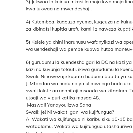
3) Jukwaa la kuinua mkasi la moja kwa moja li
kwa jukwaa na mwendeshaji.
4) Kutembea, kugeuza nyuma, kugeuza na kuinu
za kibinafsi kupitia urefu kamili zinaweza kupa
5) Kelele ya chini inaruhusu wafanyikazi wa op
wa uendeshaji wa pembe kubwa hutoa maneuvera
6) gurudumu la kuendesha gari la DC na kazi ya
kazi na kuvunja tofauti, ikiwa gurudumu la kuen
Swali: Ninawezaje kupata huduma baada ya ku
J: Mtandao wa huduma ya ulimwengu bado uko kw
swali lolote au unahitaji msaada wa kitaalam.
utoaji wa vipuri katika masaa 48.
Maswali Yanayoulizwa Sana
Swali: Je! Ni wakati gani wa kujifungua?
A: Wakati wa kujifungua ni karibu siku 10-15
wataalamu, Wakati wa kujifungua utashauriwa