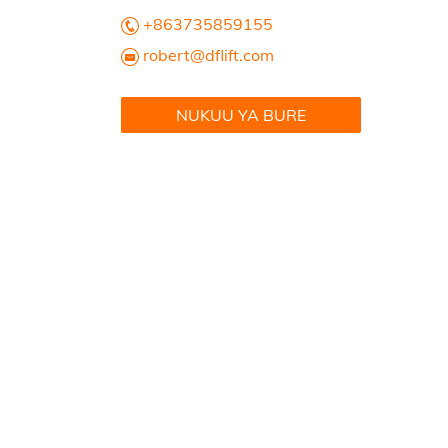
+863735859155
robert@dflift.com
NUKUU YA BURE