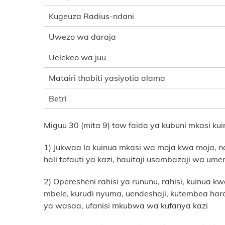
Kugeuza Radius-ndani
Uwezo wa daraja
Uelekeo wa juu
Matairi thabiti yasiyotia alama
Betri
Miguu 30 (mita 9) tow faida ya kubuni mkasi kui
1) Jukwaa la kuinua mkasi wa moja kwa moja, 
hali tofauti ya kazi, hauitaji usambazaji wa ume
2) Operesheni rahisi ya rununu, rahisi, kuinua 
mbele, kurudi nyuma, uendeshaji, kutembea har
ya wasaa, ufanisi mkubwa wa kufanya kazi