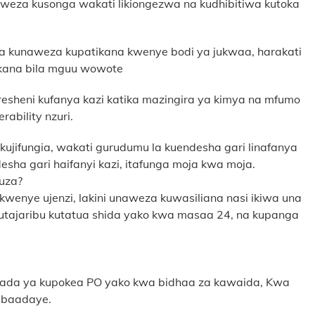
naweza kusonga wakati likiongezwa na kudhibitiwa kutoka
a kunaweza kupatikana kwenye bodi ya jukwaa, harakati
tikana bila mguu wowote
eresheni kufanya kazi katika mazingira ya kimya na mfumo
bility nzuri.
 kujifungia, wakati gurudumu la kuendesha gari linafanya
desha gari haifanyi kazi, itafunga moja kwa moja.
uza?
enye ujenzi, lakini unaweza kuwasiliana nasi ikiwa una
 Tutajaribu kutatua shida yako kwa masaa 24, na kupanga
 baada ya kupokea PO yako kwa bidhaa za kawaida, Kwa
 baadaye.