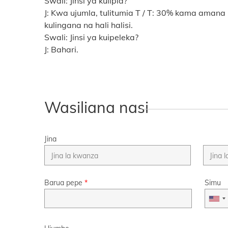
Swali: Jinsi ya kulipia?
J: Kwa ujumla, tulitumia T / T: 30% kama amana n
kulingana na hali halisi.
Swali: Jinsi ya kuipeleka?
J: Bahari.
Wasiliana nasi
Jina
Barua pepe
*
Simu