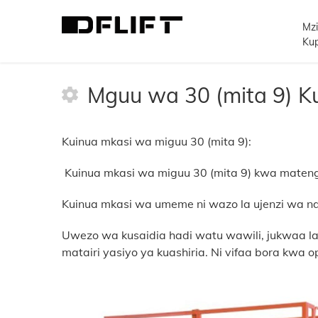
Mz
>
Urefu wa Kufanya kazi
>
Mguu wa 30 (mita
Kup
Mguu wa 30 (mita 9) K
Kuinua mkasi wa miguu 30 (mita 9):
Kuinua mkasi wa miguu 30 (mita 9) kwa maten
Kuinua mkasi wa umeme ni wazo la ujenzi wa nd
Uwezo wa kusaidia hadi watu wawili, jukwaa la k
matairi yasiyo ya kuashiria. Ni vifaa bora kwa 