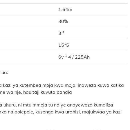
1.64m
30%
3 °
15*5
6v * 4 / 225Ah
nua:
na kazi ya kutembea moja kwa moja, inaweza kuwa katika
me wa nje, hauitaji kuvuta bandia
kwa uhuru, ni mtu mmoja tu ndiye anayeweza kumaliza
aka na polepole, kusonga kwa urahisi, majukwaa ya kazi