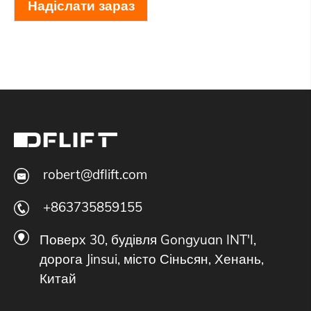
Надіслати зараз
robert@dflift.com
+863735859155
Поверх 30, будівля Gongyuan INT'I,
дорога Jinsui, місто Сіньсян, Хенань,
Китай