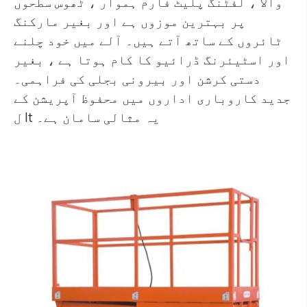
والا ، لفٹنگ پلیٹ فارم ہموار ، ٹھوس سطحوں
پر بہترین موزوں ہے اور بغیر مارکنگ
ٹائروں کے ساتھ آتے ہیں۔ آلے میں خود چلنے
اور اسٹیئرنگ ڈرائیو کا کام ہوتا ہے ، بغیر
دستی کرشن اور بیرونی بجلی کی فراہمی۔
جدید کاروباری اداروں میں محفوظ آپریشن کے
ل It یہ مثالی سامان ہے۔