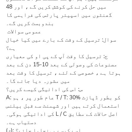
میں حل کرنے کی کوشش کریں گے ، اور 48
گھنٹوں میں اسپیئر پارٹس کی فراہمی کا
بندوبست کریں گے۔
عمومی سوالات
سوال: ترسیل کے وقت کے بارے میں کیا خیال
ہے؟
ج: ترسیل کا وقت آپ کے پی او کی معیاری
مصنوعات کی وصولی کے بعد 10-15 دن کے بعد
ہوتا ہے ، خصوصی کے لئے ، ترسیل کا وقت بعد
میں مشورہ دیا جائے گا۔
س: اس کی ادائیگی کیسے کریں؟
A: عام طور پر ، ہم T / T: 30% کو بطور ڈپازٹ
استعمال کرتے ہیں اور شپمنٹ سے قبل بیلنس
کی ادائیگی ہوگی۔ L / C اصل حالات کے مطابق
دستیاب ہے۔
(ق): اسے کیسے پہنچایا جائے؟