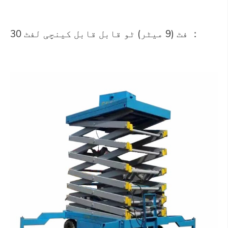
30 فٹ (9 میٹر) ٹو قابل قابل کینچی لفٹ ：