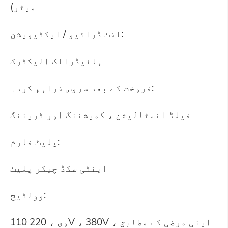
میٹر)
لفٹ ڈرائیو / ایکٹیویشن:
ہائیڈرالک الیکٹرک
فروخت کے بعد سروس فراہم کردہ:
فیلڈ انسٹالیشن ، کمیشننگ اور ٹریننگ
پلیٹ فارم:
اینٹی سکڈ چیکر پلیٹ
وولٹیج:
110 وی ، 220V ، 380V ، اپنی مرضی کے مطابق