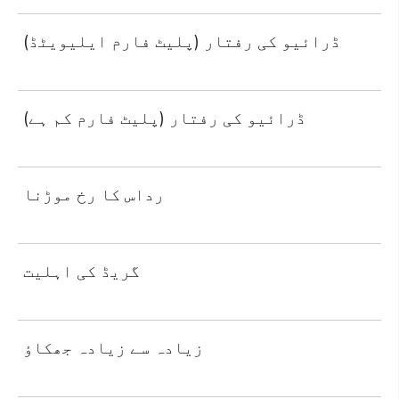
ڈرائیو کی رفتار (پلیٹ فارم ایلیویٹڈ)
ڈرائیو کی رفتار (پلیٹ فارم کم ہے)
رداس کا رخ موڑنا
گریڈ کی اہلیت
زیادہ سے زیادہ جھکاؤ