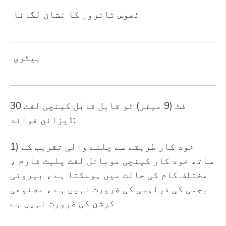
ٹھوس ٹائروں کا نشان لگانا
بیٹری
30 فٹ (9 میٹر) ٹو قابل قابل کینچی لفٹ
ڈیزائن فوائد:
1) خود کار طریقے سے چلنے والی تقریب کے
ساتھ خود کار کینچی موبائل لفٹ پلیٹ فارم ،
مختلف کام کی حالت میں ہوسکتا ہے ، بیرونی
بجلی کی فراہمی کی ضرورت نہیں ہے ، مصنوعی
کرشن کی ضرورت نہیں ہے