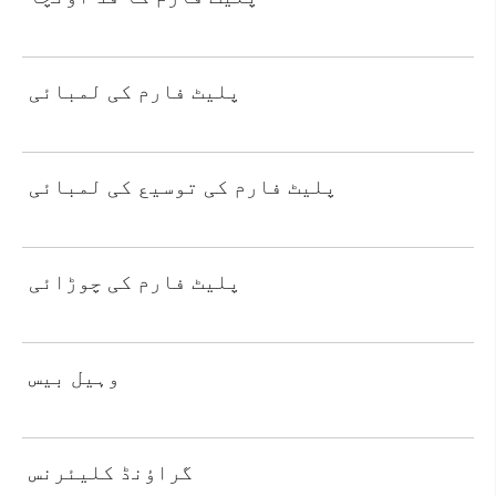
پلیٹ فارم کی لمبائی
پلیٹ فارم کی توسیع کی لمبائی
پلیٹ فارم کی چوڑائی
وہیل بیس
گراؤنڈ کلیئرنس