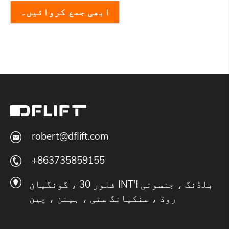
ابھی جمع کروائیں۔
robert@dflift.com
+863735859155
فلور 30 ، گونگیان INT'I بلڈنگ ، جنسوئی
روڈ ، سنکیانگ سٹی ، ہینن ، چین