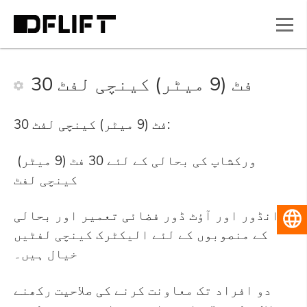
30 فٹ (9 میٹر) کینچی لفٹ
30 فٹ (9 میٹر) کینچی لفٹ:
ورکشاپ کی بحالی کے لئے 30 فٹ (9 میٹر)
کینچی لفٹ
انڈور اور آؤٹ ڈور فضائی تعمیر اور بحالی
اردو
کے منصوبوں کے لئے الیکٹرک کینچی لفٹیں
خیال ہیں۔
دو افراد تک معاونت کرنے کی صلاحیت رکھنے