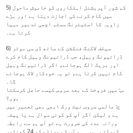
5) کم شور آپریشنل اہلکاروں کو خاموش ماحول
میں کام کرنے کی اجازت دیتا ہے اور بڑے
زاویہ کا اسٹیئرنگ سسٹم اچھی تدبیر مہیا
کرتا ہے۔
6) سیلف لاکنگ فنکشن کے ساتھ ڈی سی موٹر
ڈرائیونگ وہیل، جب ڈرائیونگ وہیل کام کرے
اور بریک الگ ہوجائے، اگر ڈرائیونگ وہیل
کام نہیں کرتا ہے، تو یہ خودکار لاک ہوجائے
گا۔
س: میں فروخت کے بعد سروس کیسے حاصل کرسکتا
ہوں؟
ج: عالمی سروس نیٹ ورک ابھی بھی تعمیر میں
ہے ، لیکن اگر آپ کو کوئی سوال ہے یا پیشہ
ورانہ مدد کی ضرورت ہے تو آپ ہم سے رابطہ
کرسکتے ہیں۔ ہم آپ کے مسئلے کو 24 گھنٹوں