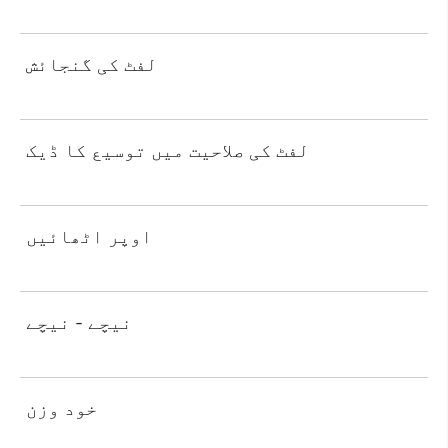
لفٹ کی گنجائش
لفٹ کی صلاحیت میں توسیع کا ڈیک
اوپر اٹھائیں
نیچے - نیچے
خود وزن