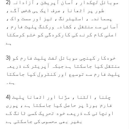
2) موبائل لچکدار ، آسان آپریشن ، آزادانہ
طور پر اٹھانا ، صرف ایک ہی شخص آگے ،
پسماندہ ، اسٹیئرنگ ، تیز اور سست واک ،
آسانی سے منتقل ، کشادہ ورکنگ پلیٹ فارم ،
اعلی کام کرنے کی کارکردگی کو ختم کرسکتا
ہے
3) خودکار کینچی موبائل لفٹ پلیٹ فارم کو
منتقل کیا جاسکتا ہے جبکہ آپریٹر کے ذریعہ
پلیٹ فارم سے توسیع اور کنٹرول کیا جاسکتا
ہے۔
4) چلنا ، الٹنا ، مڑنا اور اٹھانا پلیٹ
فارم بورڈ پر حاصل کیا جاسکتا ہے ، پوری
اونچائی کے ذریعے خود تحریک کسی ٹانگ کے
بغیر بھی محسوس کی جاسکتی ہے