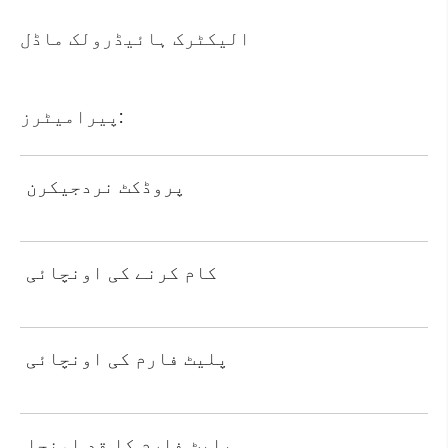
الیکٹرک ہائیڈرولک ماڈل
پیرامیٹرز:
پروڈکٹ نردجیکرن
کام کرنے کی اونچائی
پلیٹ فارم کی اونچائی
پلیٹ فارم کا قد اونچا