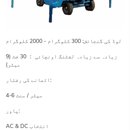
لوڈ کی گنجائش: 300 کلوگرام - 2000 کلوگرام
زیادہ سے زیادہ لفٹنگ اونچائی ： 30 فٹ (9
میٹر)
اٹھانے کی رفتار:
4-6 میٹر / منٹ
پاور:
AC & DC انتخاب