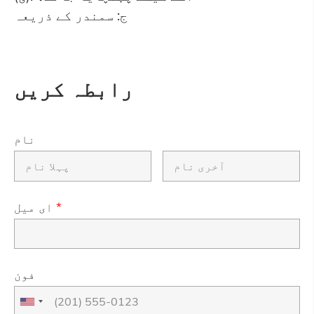
ج: سمندر کے ذریعہ
رابطہ کریں
نام
*
ای میل
فون