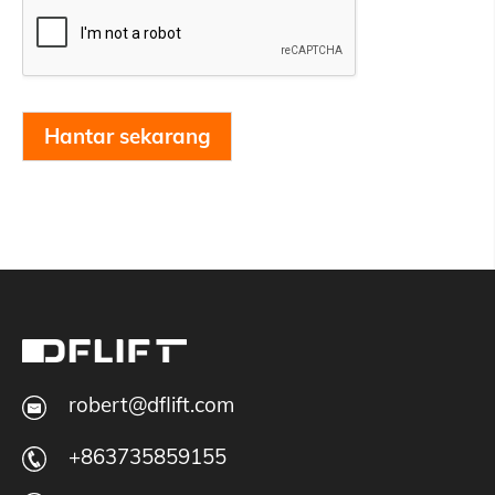
Hantar sekarang
robert@dflift.com
+863735859155