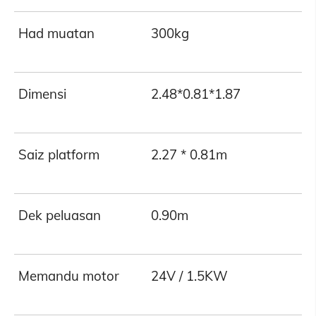
Had muatan
300kg
Dimensi
2.48*0.81*1.87
Saiz platform
2.27 * 0.81m
Dek peluasan
0.90m
Memandu motor
24V / 1.5KW