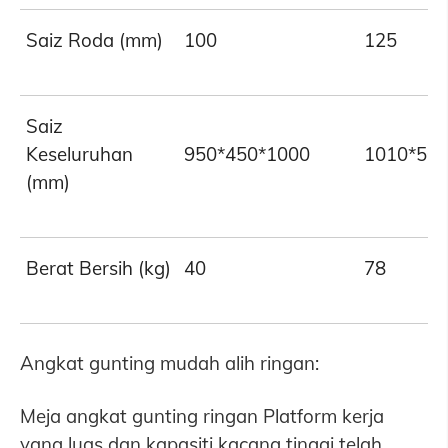
Saiz Roda (mm)
100
125
Saiz
Keseluruhan
950*450*1000
1010*50
(mm)
Berat Bersih (kg)
40
78
Angkat gunting mudah alih ringan:
Meja angkat gunting ringan Platform kerja
yang luas dan kapasiti kacang tinggi telah