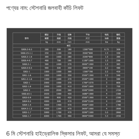
পণ্যের নাম: স্টেশনারি জলবাহী কাঁচি লিফট
6 মি স্টেশনারি হাইড্রোলিক স্কিসার লিফট, আমরা যে সমস্ত