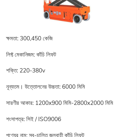
ক্ষমতা: 300,450 কেজি
লিফ্ট মেকানিজম: কাঁচি লিফট
শক্তি: 220-380v
নূন্যতম। উত্তোলনের উচ্চতা: 6000 মিমি
সারণীর আকার: 1200x900 মিমি-2800x2000 মিমি
শংসাপত্র: সিই / ISO9006
পণ্যের নাম: স্ব-চালিত জলবাহী কাঁচি লিফট