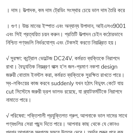
। দাম। উত্পাদক, কম দাম ট্রেডিং সংস্থার চেয়ে ভাল দাম তৈরি করে
। গুণ। উচ্চ মানের ইস্পাত এবং অন্যান্য উপাদান, আইএসও9001
এবং সিই প্রত্যয়িত চয়ন করুন। প্রতিটি উত্পাদন চেইন কঠোরভাবে
নিশ্চিত পণ্যগুলি নির্ভরযোগ্য এবং টেকসই করতে নিয়ন্ত্রিত হয়।
√ সুরক্ষা: কন্ট্রোল ভোল্টেজ DC24V. কর্মরত ব্যক্তিকে নিরাপদে
রাখা। বৈদ্যুতিক নিয়ন্ত্রণ বাক্স হ'ল জল-প্রমাণ নকশা design
জরুরী বোতাম ইনস্টল করা, কর্মরত ব্যক্তিকে সুরক্ষিত রাখতে পারে।
স্ব-লকিংয়ের কাজ করবে suddenly যখন হঠাৎ বিদ্যুৎ কেটে যায়
cut সিস্টেমে জরুরী ড্রপ ভালভ রয়েছে, যা প্ল্যাটফর্মটিকে নিরাপদে
নামাতে পারে।
√ পরিষেবা: শক্তিশালী প্রযুক্তিগত গ্রুপ, আপনাকে ভাল দামের সাথে
পণ্যগুলির সেরা পছন্দ দিতে পারে। আপনার কাছ থেকে যে কোনও
প্রশ্ন আপনাকে স্বল্পতম সময়ে উত্তর দেবে। অর্ডার শুরুর পরে কম