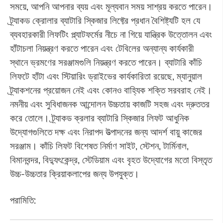
সময়ে, আপনি আপনার ব্যয় এবং মূল্যবান সময় সাশ্রয় করতে পারেন।
ট্র্যাকড ক্রোলার ব্যাটারি স্কিজার লিফ্টের প্রধান বৈশিষ্ট্যটি হল যে
ব্যবহারকারী লিফটিং প্ল্যাটফর্মের নীচে না গিয়ে যান্ত্রিক উত্তোলন এবং
হাঁটাচলা নিয়ন্ত্রণ করতে পারেন এবং টেবিলের অন্যান্য কার্যকারী
স্থানে ভ্রমণের সরঞ্জামগুলি নিয়ন্ত্রণ করতে পারেন। ব্যাটারি কাঁচি
লিফটে হাঁটা এবং স্টিয়ারিং ড্রাইভের কার্যকারিতা রয়েছে, ম্যানুয়াল
ট্র্যাকশনের প্রয়োজন নেই এবং কোনও বাহ্যিক শক্তি সরবরাহ নেই।
নমনীয় এবং সুবিধাজনক আন্দোলন উচ্চতায় কাজটি সহজ এবং দ্রুততর
করে তোলে। ট্র্যাকড ক্রলার ব্যাটারি স্কিজার লিফট আধুনিক
উদ্যোগগুলিতে দক্ষ এবং নিরাপদ উত্পাদনের জন্য আদর্শ বায়ু কাজের
সরঞ্জাম। কাঁচি লিফট বিশেষত নির্মাণ সাইট, স্টেশন, টার্মিনাল,
বিমানবন্দর, বিদ্যুৎকেন্দ্র, স্টেডিয়াম এবং বৃহত উদ্যোগের মতো বিস্তৃত
উচ্চ-উচ্চতার ক্রিয়াকলাপের জন্য উপযুক্ত।
পরামিতি: