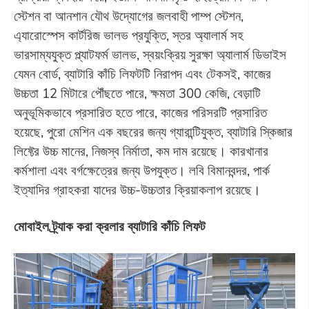
স্টেশন বা আনশান যৌথ উদ্যোগের জলবাহী পাম্প স্টেশন,
এ্যারোস্পেস কার্টরিজ ভালভ প্রযুক্তি, স্তর অ্যালার্ম সহ
ভারসাম্যযুক্ত প্ল্যাটফর্ম ভালভ, স্বয়ংক্রিয় সুরক্ষা অ্যালার্ম ডিভাইস
যেমন বোর্ড, ব্যাটারি কাঁচি লিফটটি নিরাপদ এবং টেকসই, কাজের
উচ্চতা 12 মিটারে পৌঁছতে পারে, ক্ষমতা 300 কেজি, বেড়াটি
অনুভূমিকভাবে প্রসারিত হতে পারে, কাজের পরিসরটি প্রসারিত
হয়েছে, পুরো মেশিন এক বছরের জন্য গ্যারান্টিযুক্ত, ব্যাটারি স্কিজার
লিফ্টের উচ্চ মানের, নিজস্ব নির্মাতা, কম দাম রয়েছে। কারখানার
কর্মশালা এবং বর্গক্ষেত্রের জন্য উপযুক্ত। লবি বিমানবন্দর, পার্ক
ইত্যাদির গ্রাহকরা যাদের উচ্চ-উচ্চতার ক্রিয়াকলাপ রয়েছে।
মোবাইল ট্র্যাক করা ক্রলার ব্যাটারি কাঁচি লিফট