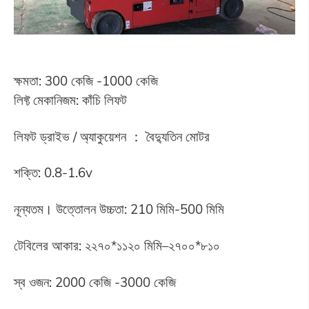
ক্ষমতা: 300 কেজি -1000 কেজি
লিফ্ট মেকানিজম: কাঁচি লিফট
লিফট ড্রাইভ / অ্যাকুয়েশন ： বৈদ্যুতিন মোটর
শক্তি: 0.8-1.6v
নূন্যতম। উত্তোলন উচ্চতা: 210 মিমি-500 মিমি
টেবিলের আকার: ২২৭০*১১২০ মিমি–২৭০০*৮১০
স্ব ওজন: 2000 কেজি -3000 কেজি