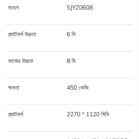
মডেল
SJYZ0608
S
প্ল্যাটফর্ম উচ্চতা
6 মি
8 
কাজের উচ্চতা
8 মি
1
ক্ষমতা
450 কেজি
4
প্ল্যাটফর্ম
2270 * 1120 মিমি
2