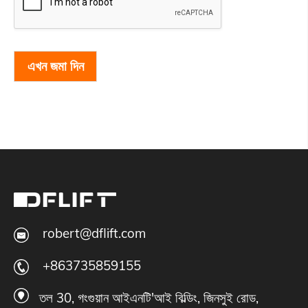
এখন জমা দিন
robert@dflift.com
+863735859155
তল 30, গংগুয়ান আইএনটি'আই বিল্ডিং, জিনসুই রোড,