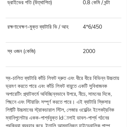
ড্রাইভের গতি (উত্থাপিত)
0.8 কেমি / ঘন্টা
রক্ষণাবেক্ষণ-মুক্ত ব্যাটারি ভি / আহ
4*6/450
স্ব ওজন (কেজি)
2000
স্ব-চালিত ব্যাটারি কাঁচি লিফট দ্রুত এবং ধীরে ধীরে বিভিন্ন উচ্চতায়
ভ্রমণ করতে পারে এবং কাঁচি লিফট বায়ুতে একটি সুবিধাজনক
অপারেটিং প্ল্যাটফর্মে অবিচ্ছিন্নভাবে উপরে, নীচে, সামনের দিকে,
পিছনে এবং স্টিয়ারিং সম্পূর্ণ করতে পারে। এই ব্যাটারি স্কিসার
লিফ্টটি উচ্চমানের স্ট্রাকচারাল স্টিল, লেজার ওয়েল্ডিং ইলেকট্রনিক
ম্যানিপুলেটার একক-পার্শ্বযুক্ত ldালাই ডাবল-পার্শ্ব গঠনের
প্রক্রিয়া ব্যবহার করে, ইতালি আমদানিকৃত হাইড্রোলিক পাম্প