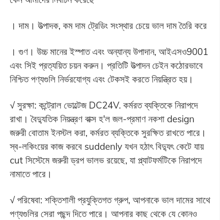
। দাম। উত্পাদক, কম দাম ট্রেডিং সংস্থার চেয়ে ভাল দাম তৈরি করে
। গুণ। উচ্চ মানের ইস্পাত এবং অন্যান্য উপাদান, আইএসও9001
এবং সিই প্রত্যয়িত চয়ন করুন। প্রতিটি উত্পাদন চেইন কঠোরভাবে
নিশ্চিত পণ্যগুলি নির্ভরযোগ্য এবং টেকসই করতে নিয়ন্ত্রিত হয়।
√ সুরক্ষা: কন্ট্রোল ভোল্টেজ DC24V. কর্মরত ব্যক্তিকে নিরাপদে
রাখা। বৈদ্যুতিক নিয়ন্ত্রণ বাক্স হ'ল জল-প্রমাণ নকশা design
জরুরী বোতাম ইনস্টল করা, কর্মরত ব্যক্তিকে সুরক্ষিত রাখতে পারে।
স্ব-লকিংয়ের কাজ করবে suddenly যখন হঠাৎ বিদ্যুৎ কেটে যায়
cut সিস্টেমে জরুরী ড্রপ ভালভ রয়েছে, যা প্ল্যাটফর্মটিকে নিরাপদে
নামাতে পারে।
√ পরিষেবা: শক্তিশালী প্রযুক্তিগত গ্রুপ, আপনাকে ভাল দামের সাথে
পণ্যগুলির সেরা পছন্দ দিতে পারে। আপনার কাছ থেকে যে কোনও