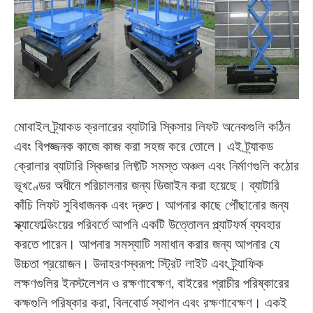
মোবাইল ট্র্যাকড ক্রলারের ব্যাটারি স্কিসার লিফট অনেকগুলি কঠিন
এবং বিপজ্জনক কাজে কাজ করা সহজ করে তোলে। এই ট্র্যাকড
ক্রোলার ব্যাটারি স্কিজার লিফ্টটি সমস্ত অঞ্চল এবং নির্মাণগুলি কঠোর
ভূখণ্ডের অধীনে পরিচালনার জন্য ডিজাইন করা হয়েছে। ব্যাটারি
কাঁচি লিফট সুবিধাজনক এবং দ্রুত। আপনার কাছে পৌঁছানোর জন্য
স্ক্যাফোল্ডিংয়ের পরিবর্তে আপনি একটি উত্তোলন প্ল্যাটফর্ম ব্যবহার
করতে পারেন। আপনার সমস্যাটি সমাধান করার জন্য আপনার যে
উচ্চতা প্রয়োজন। উদাহরণস্বরূপ: স্ট্রিট লাইট এবং ট্র্যাফিক
লক্ষণগুলির ইনস্টলেশন ও রক্ষণাবেক্ষণ, বাইরের প্রাচীর পরিষ্কারের
কক্ষগুলি পরিষ্কার করা, বিলবোর্ড স্থাপন এবং রক্ষণাবেক্ষণ। একই