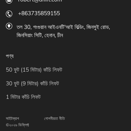
+863735859155
তল 30, গংগুয়ান আইএনটি'আই বিল্ডিং, জিনসুই রোড,
জিনসিয়াং সিটি, হেনান, চীন
পণ্য
50 ফুট (15 মিটার) কাঁচি লিফট
30 ফুট (9 মিটার) কাঁচি লিফট
1 মিটার কাঁচি লিফট
সাইটম্যাপ
গোপনীয়তা নীতি
©২০২৬ ডিফ্লিফ্ট