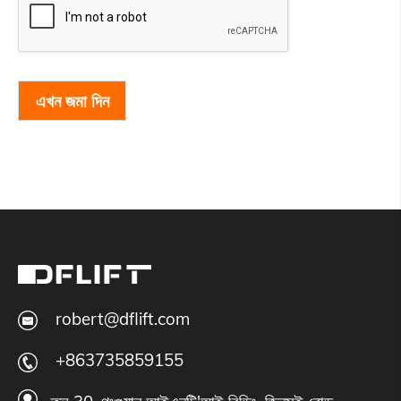
এখন জমা দিন
robert@dflift.com
+863735859155