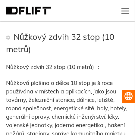
Nůžkový zdvih 32 stop (10
metrů)
Nůžkový zdvih 32 stop (10 metrů) ：
Nůžková plošina o délce 10 stop je široce
používána v místech a aplikacích, jako jsou
Čeština
továrny, železniční stanice, dálnice, letiště,
ropná společnost, energetické sítě, haly, hotely,
generální opravy, chemické inženýrství, léky,
vojenské jednotky, jaderná energetika , hašení
požárů, stadiony, správa komunitního majetku