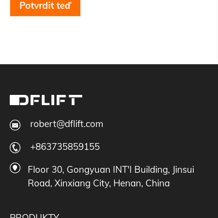
Potvrdit teď
robert@dflift.com
+863735859155
Floor 30, Gongyuan INT'I Building, Jinsui
Road, Xinxiang City, Henan, China
PRODUKTY