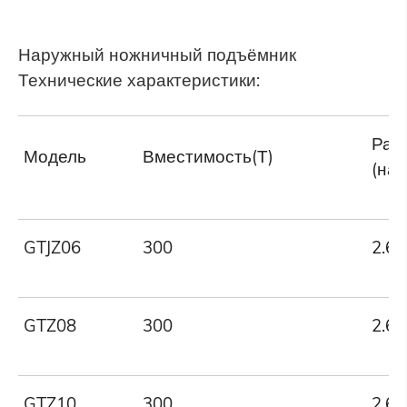
Наружный ножничный подъёмник
Технические характеристики:
Ра
Модель
Вместимость(Т)
(на
GTJZ06
300
2.6
GTZ08
300
2.6
GTZ10
300
2.6