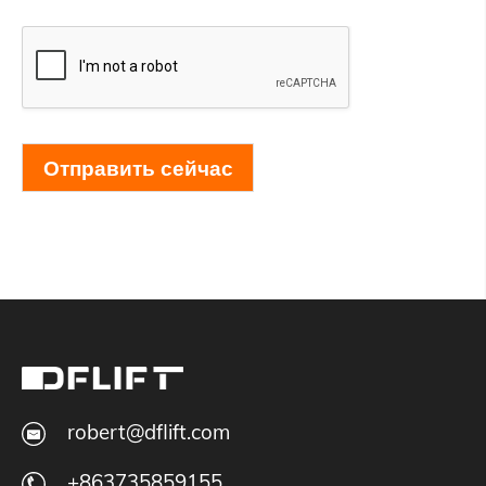
Отправить сейчас
robert@dflift.com
+863735859155