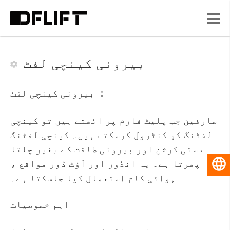
بیرونی کینچی لفٹ
بیرونی کینچی لفٹ ：
صارفین جب پلیٹ فارم پر اٹھتے ہیں تو کینچی
لفٹنگ کو کنٹرول کرسکتے ہیں۔ کینچی لفٹنگ
دستی کرشن اور بیرونی طاقت کے بغیر چلتا
پھرتا ہے۔ یہ انڈور اور آؤٹ ڈور مواقع ،
اردو
ہوائی کام استعمال کیا جاسکتا ہے۔
اہم خصوصیات