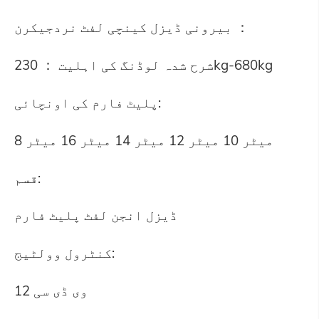
بیرونی ڈیزل کینچی لفٹ نردجیکرن ：
شرح شدہ لوڈنگ کی اہلیت ： 230kg-680kg
پلیٹ فارم کی اونچائی:
8 میٹر 10 میٹر 12 میٹر 14 میٹر 16 میٹر
قسم:
ڈیزل انجن لفٹ پلیٹ فارم
کنٹرول وولٹیج:
12 وی ڈی سی