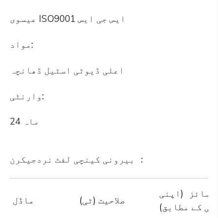
عیسوی ISO9001 ایس جی ایس
مواد:
اعلی ڈیوٹی اسٹیل ڈھانچہ
وارنٹی:
24 ماہ
بیرونی کینچی لفٹ نردجیکرن ：
 سائز (اپنی
صلاحیت (ٹی)
ماڈل
ضی کے مطابق)