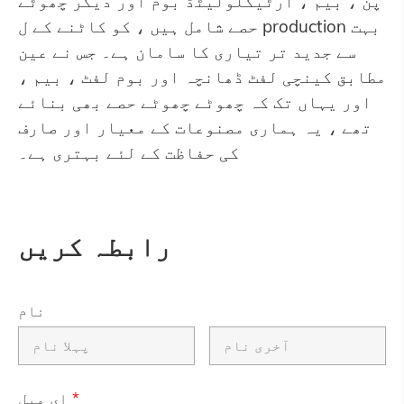
پن ، بیم ، آرٹیکلولیٹڈ بوم اور دیگر چھوٹے
حصے شامل ہیں ، کو کاٹنے کے ل production بہت
سے جدید تر تیاری کا سامان ہے۔ جس نے عین
مطابق کینچی لفٹ ڈھانچہ اور بوم لفٹ ، بیم ،
اور یہاں تک کہ چھوٹے چھوٹے حصے بھی بنائے
تھے ، یہ ہماری مصنوعات کے معیار اور صارف
کی حفاظت کے لئے بہتری ہے۔
رابطہ کریں
نام
*
ای میل