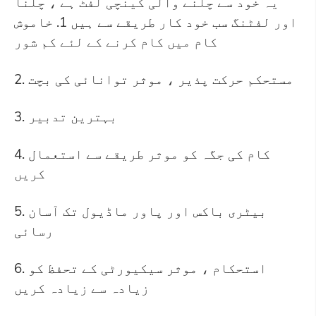
یہ خود سے چلنے والی کینچی لفٹ ہے ، چلنا
اور لفٹنگ سب خود کار طریقے سے ہیں 1. خاموش
کام میں کام کرنے کے لئے کم شور
2. مستحکم حرکت پذیر ، موثر توانائی کی بچت
3. بہترین تدبیر
4. کام کی جگہ کو موثر طریقے سے استعمال
کریں
5. بیٹری باکس اور پاور ماڈیول تک آسان
رسائی
6. استحکام ، موثر سیکیورٹی کے تحفظ کو
زیادہ سے زیادہ کریں