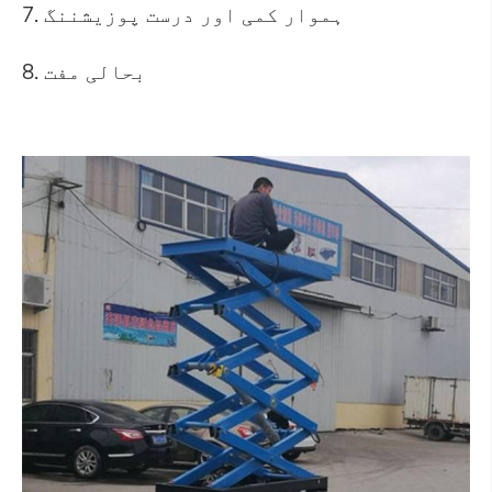
7. ہموار کمی اور درست پوزیشننگ
8. بحالی مفت