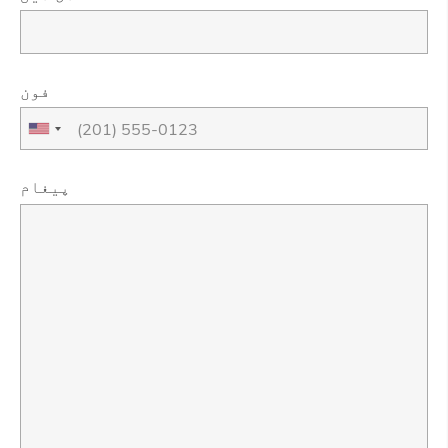
فون
پیغام