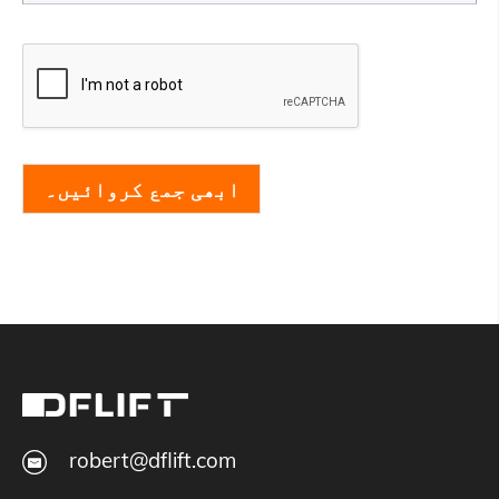
ابھی جمع کروائیں۔
robert@dflift.com