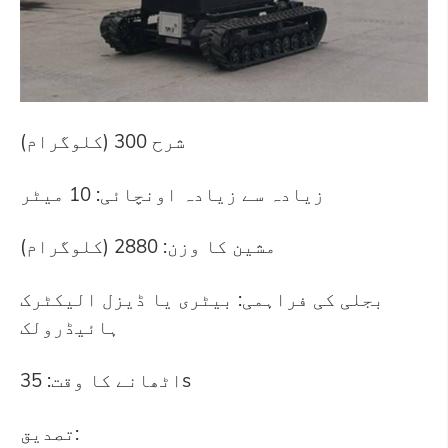
شرح 300 (کلوگرام)
زیادہ سے زیادہ اونچائی: 10 میٹر
مشین کا وزن: 2880 (کلوگرام)
بجلی کی فراہمی: بیٹری یا ڈیزل الیکٹرک
ہائیڈرولک
اٹھانے کا وقت: 35s
تصدیق: