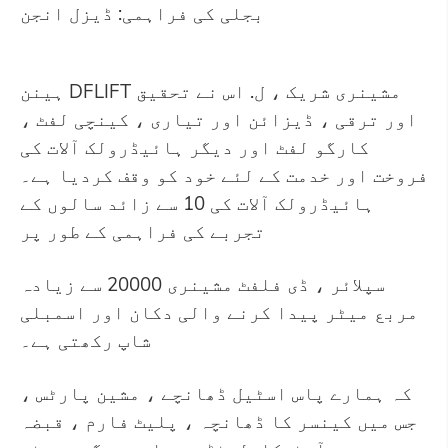
بجلی کی فراہمی: ڈیزل انجن
ہینن DFLIFT مشینری شریک ، ل. اس نے تحقیق
اور ترقی ، ڈیزائن اور تیاری ، کینچی لفٹ ،
کارگو لفٹ اور دیگر ہائیڈرولک آلات کی
فروخت اور خدمت کے لئے خود کو وقف کردیا ہے۔
ہائیڈرولک آلات کی 10 سے زائد سالوں کے
تجربے کی فراہمی کے طور پر
سپلائر ، ڈی فلفٹ مشینری 20000 سے زیادہ
مربع میٹر پیدا کرنے والی دکان اور اسمبلی
شاپ رکھتی ہے۔
کہ ہمارے پاس اسٹیل ڈھانچے ، مشین پارٹس ،
جس میں کینسر کا ڈھانچہ ، پلیٹ فارم ، قبضہ