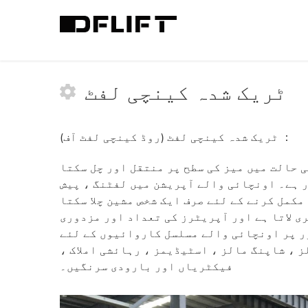
کینچی لفٹ کی قسم
>
ٹریک شدہ کینچی لفٹ
>
ٹریک شدہ کینچی لفٹ
ٹریک شدہ کینچی لفٹ (روڈ کینچی لفٹ آف) ：
 حالت میں میز کی سطح پر منتقل اور چل سکتا
 ہے۔ اونچائی والے آپریشن میں لفٹنگ ، پیش
مکمل کرنے کے لئے صرف ایک شخص مشین چلا سکتا
 لاتا ہے اور آپریٹرز کی تعداد اور مزدوری
ر پر اونچائی والے مسلسل کاروائیوں کے لئے
 ، شاپنگ مالز ، اسٹیڈیمز ، رہائشی املاک ،
فیکٹریاں اور بارودی سرنگیں۔