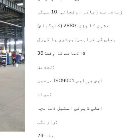
زیادہ سے زیادہ اونچائی: 10 میٹر
مشین کا وزن: 2880 (کلوگرام)
بجلی کی فراہمی: بیٹری یا ڈیزل
اٹھانے کا وقت: 35s
تصدیق:
عیسوی ISO9001 ایس جی ایس
مواد:
اعلی ڈیوٹی اسٹیل ڈھانچہ
وارنٹی:
24 ماہ