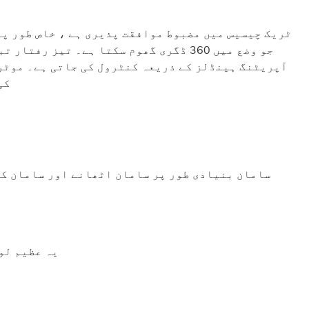
ٹریک چیسیس میں مضبوط موافقت پذیری ہے ، خاص طور پر 
جو وضع میں 360 ڈگری گھوم سکتا ہے۔ تیز 
آپریٹنگ ہینڈلز کے ذریعہ کنٹرول کی جاتی ہے۔ موٹر 
کی
3.یہ عظیم 