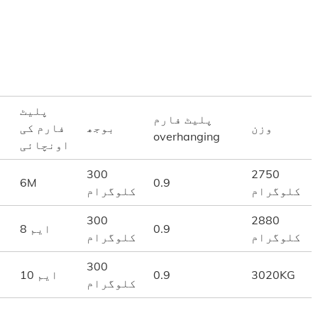
پلیٹ
پلیٹ فارم
وزن
بوجھ
فارم کی
overhanging
اونچائی
300
2750
6M
0.9
کلوگرام
کلوگرام
300
2880
0.9
8 ایم
کلوگرام
کلوگرام
300
3020KG
0.9
10 ایم
کلوگرام