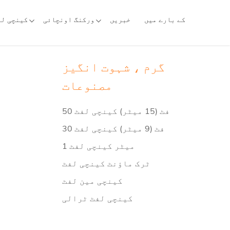
کے بارے میں
خبریں
ورکنگ اونچائی
کینچی لف
گرم ، شہوت انگیز
مصنوعات
50 فٹ (15 میٹر) کینچی لفٹ
30 فٹ (9 میٹر) کینچی لفٹ
1 میٹر کینچی لفٹ
ٹرک ماؤنٹ کینچی لفٹ
کینچی مین لفٹ
کینچی لفٹ ٹرالی