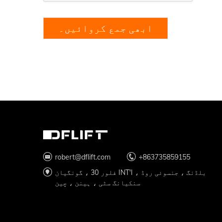
ابھی جمع کروائیں۔
robert@dflift.com
+863735859155
فلور 30 ، گونگیان INT'I بلڈنگ ، جنسوئی روڈ ،
سنکیانگ سٹی ، ہینن ، چین