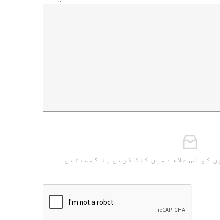
ں کو اس علاقے میں کلک کریں یا گھسیٹیں۔