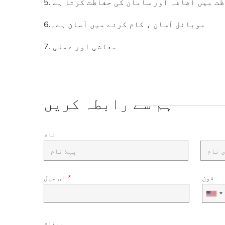
اظت میں اضافہ اور سامان کی حفاظت کرتا ہے
6.موبائل آسان ، کام کرنے میں آسان ہے۔
7. معاشی اور عملی
ہم سے رابطہ کریں
نام
فون
*
ای میل
پیغام