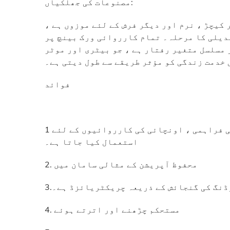
مصنوعات کی جھلکیاں:
کیچڑ ، نرم اور دیگر فرش کے لئے موزوں ہے ،
رفتار تبدیلی کا مرحلہ۔ تمام کارروائی ورک بینچ پر
مسلسل متغیر رفتار ہے ، جو بیٹری اور موٹر
 خدمت زندگی کو مؤثر طریقے سے طول دیتی ہے۔
فوائد
1 سامان بنیادی طور پر سامان اٹھانے اور سامان کی فراہمی ، اونچائی کی کارروائیوں کے لئے
استعمال کیا جاتا ہے۔
2. محفوظ آپریشن کے مثالی سامان میں
لوڈنگ کی گنجائش کے ذریعہ چریکٹریائزڈ ہے۔
4. مستحکم چڑھنے اور اترتے ہوئے