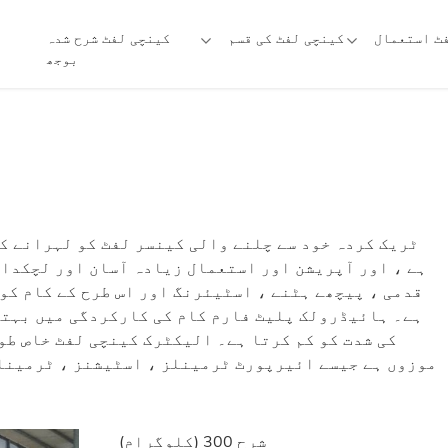
ٹ استعمال
کینچی لفٹ کی قسم
کینچی لفٹ شرح شدہ
بوجھ
ٹریک کردہ خود سے چلنے والی کینسر لفٹ کو لہرانے کی
ہے ، اور آپریشن اور استعمال زیادہ آسان اور لچکدار
قدمی ، پیچھے ہٹنے ، اسٹیئرنگ اور اس طرح کے کام کو 
ہے۔ ہائیڈرولک پلیٹ فارم کام کی کارکردگی میں بہتری
کی شدت کو کم کرتا ہے۔ الیکٹرک کینچی لفٹ خاص طو
موزوں ہے جیسے ائیرپورٹ ٹرمینلز ، اسٹیشنز ، ٹرمینلز
شرح 300 (کلوگرام)