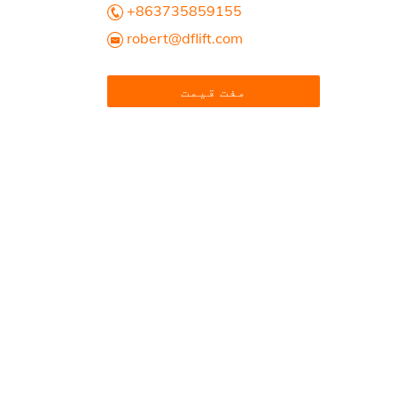
+863735859155
robert@dflift.com
مفت قیمت