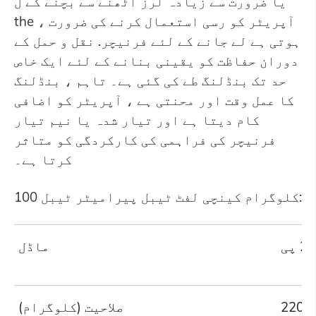
یا ضرورت سے زیادہ لرز اٹھنے سے بچنے کے ل
the ، آپریٹر کو رسی استعمال کرنے کی ضرورت
ہوتی ہے لے جانے کے لئے فرنیچر. نقل و حمل کے
دوران حفاظت کو یقینی بنانے کے لئے ایک خاص
حد تک بنڈلنگ طے کی گئی ہے۔ تاہم ، بنڈلنگ
کا عمل وقت اور محنتی ہے ، آپریٹر کو اضافی
کام دیتا ہے اور تیار شدہ یا نیم تیار
فرنیچر کی فراہمی کی کارکردگی کو متاثر
کرتا ہے۔
100 کلوگرام کینچی لفٹ ٹیبل پیرامیٹر ٹیبل:
ماڈل
220
صلاحیت (کلوگرام)