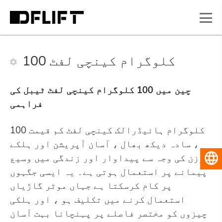
100 کلوگرام کینچی لفٹ
چین میں 100 کلوگرام کینچی لفٹ ٹیبل کی
فراہمی
100 کلوگرام ہائیڈرالک کینچی لفٹ کم قیمت
، سادہ دیکھ بھال ، آسان آپریشن اور ہلکے
وزن کی وجہ سے پیداوار اور زندگی میں وسیع
اردو
پیمانے پر استعمال ہوتی ہے۔ یہ ایسی جگہوں
پر کام کرسکتا ہے جہاں موٹر گاڑیاں
استعمال کرنے میں تکلیف ہو ، اور ہلکی
چیزوں کو مختصر فاصلے پر پہنچانا بہت آسان