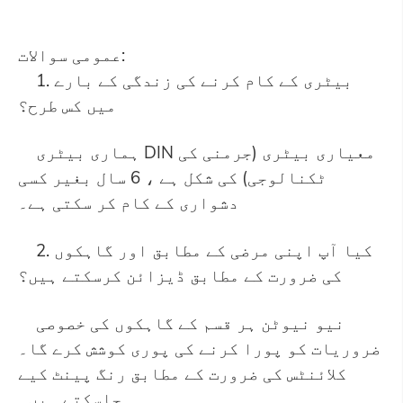
عمومی سوالات:
1. بیٹری کے کام کرنے کی زندگی کے بارے
میں کس طرح؟
ہماری بیٹری DIN معیاری بیٹری (جرمنی کی
ٹکنالوجی) کی شکل ہے ، 6 سال بغیر کسی
دشواری کے کام کر سکتی ہے۔
2. کیا آپ اپنی مرضی کے مطابق اور گاہکوں
کی ضرورت کے مطابق ڈیزائن کرسکتے ہیں؟
نیو نیوٹن ہر قسم کے گاہکوں کی خصوصی
ضروریات کو پورا کرنے کی پوری کوشش کرے گا۔
کلائنٹس کی ضرورت کے مطابق رنگ پینٹ کیے
جاسکتے ہیں۔