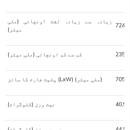
زیادہ سے زیادہ لفٹ اونچائی (ملی
724
میٹر)
235
کم سے کم اونچائی (ملی میٹر)
705*
پلیٹ فارم کا سائز (LxW) (ملی میٹر)
40.5
نیٹ وزن (کلوگرام)
44.5
مجموعی وزن (کلوگرام)