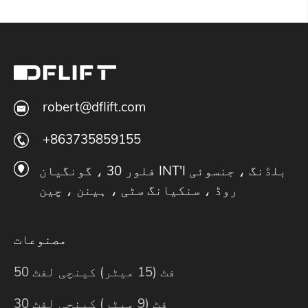
robert@dflift.com
+863735859155
فلور 30 ، گونگیان INT'I بلڈنگ ، جنسوئی
روڈ ، سنکیانگ سٹی ، ہینن ، چین
مصنوعات
50 فٹ (15 میٹر) کینچی لفٹ
30 فٹ (9 میٹر) کینچی لفٹ