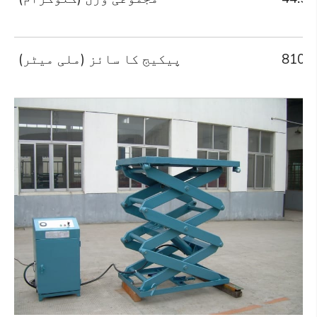
810*
پیکیج کا سائز (ملی میٹر)