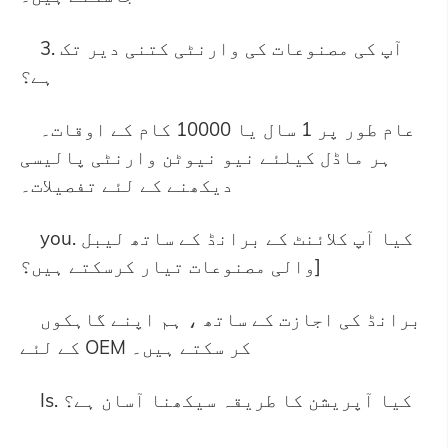
3. آپ کی مصنوعات کی وارنٹی کتنی دیر تک
ہے؟
عام طور پر 1 سال یا 10000 کام کے اوقات۔
ہر ماڈل کیلئے نیو نیوٹن وارنٹی پالیسی
دیکھنے کے لئے تفصیلات۔
you. کیا آپ کلائنٹ کے برانڈ کے ساتھ لیبل
والی مصنوعات تیار کرسکتے ہیں؟]
برانڈ کی اجازت کے ساتھ ، ہم اپنے گاہکوں
کے لئے OEM کر سکتے ہیں۔
Is. کیا آپریشن کا طریقہ سیکھنا آسان ہے؟