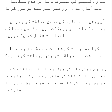
ہماری کمپنی کی مصنوعات کا ہر قدم سیکھنا
بہت آسان ہے ، اور غیر ہنر مند پر غور کرنا
آپریشن ، ہم صارف کی مطلق حفاظت کو یقینی
بنانے کے لئے ہر پروڈکٹ میں ہنگامی تحفظ کے
اقدامات شامل کر چکے ہیں۔
6. کیا مصنوعات کی شناخت کے مطابق بوجھ
برداشت کرنے والا اثر وزن برداشت کرتا ہے؟
ہماری مصنوعات کو صرف معیار کے معائنے کے
بعد ہی مارکیٹنگ کی جاتی ہے ، لہذا مصنوعات
کو مصنوعات کی شناخت کے بوجھ کے مطابق ہونا
چاہئے۔