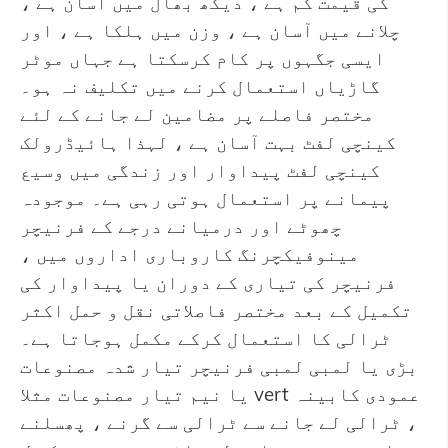
کی قیمت کم ہے ، دیکھ بھال میں آسان ہے ،
چلانے میں آسان ہے ، وزن میں ہلکا ہے ، اور
ایسی جگہوں پر کام کرسکتا ہے جہاں موٹر
گاڑیاں استعمال کرنے میں تکلیف نہ ہو۔
مختصر فاصلے پر مضامین لے جانے کے لئے
کینچی لفٹ بہت آسان ہے ، لہذا ہائیڈرولک
کینچی لفٹ پیداوار اور زندگی میں وسیع
پیمانے پر استعمال ہوتی رہی ہے۔ موجودہ
چھوٹے اور درمیانے درجے کے فرنیچر
مینوفیکچرنگ کاروباری اداروں میں ،
فرنیچر کی تیاری کے دوران یا پیداوار کی
تکمیل کے بعد مختصر فاصلاتی نقل و حمل اکثر
ٹرالی کا استعمال کرکے مکمل ہوجاتا ہے۔
بڑی یا لمبی لمبی فرنیچر تیار شدہ مصنوعات
یا نیم تیار مصنوعات مثلا vert عمودی کابینہ
، ٹرالی لے جانے سے ٹرالی سے گرنے ، پھسلنے