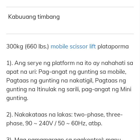
Kabuuang timbang
300kg (660 lbs.)
mobile scissor lift
plataporma
1). Ang serye ng platform na ito ay nahahati sa
apat na uri: Pag-angat ng gunting sa mobile,
Pagtaas ng gunting na nakatigil, Pagtaas ng
gunting na Itinulak ng sarili, pag-angat ng Mini
gunting.
2). Nakakataas na lakas: two-phase, three-
phase, 90 ~ 240V / 50 ~ 60Hz, atbp.
3). Mga pamamaraan sa pagkontrol: manu-