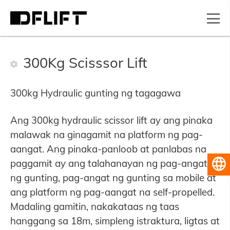
300Kg Scisssor Lift
300kg Hydraulic gunting ng tagagawa
Ang 300kg hydraulic scissor lift ay ang pinaka
malawak na ginagamit na platform ng pag-
aangat. Ang pinaka-panloob at panlabas na
paggamit ay ang talahanayan ng pag-angat
Pilipino
ng gunting, pag-angat ng gunting sa mobile at
ang platform ng pag-aangat na self-propelled.
Madaling gamitin, nakakataas ng taas
hanggang sa 18m, simpleng istraktura, ligtas at