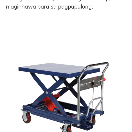
maginhawa para sa pagpupulong;