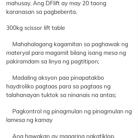
mahusay. Ang DFlift ay may 20 taong
karanasan sa pagbebenta.
300kg scissor lift table
Mahahalagang kagamitan sa paghawak ng
materyal para magamit bilang isang mesa ng
pakiramdam sa linya ng pagtitipon;
Madaling aksyon paa pinapatakbo
haydroliko pagtaas para sa pagtaas ng
talahanayan tuktok sa ninanais na antas;
Pagkontrol ng pinagmulan ng pinagmulan ng
lamesa ng kamay
Ang hawakan ay maaaring nakatiklop,