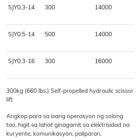
SJY0.3-14
300
14000
SJY0.5-14
500
14000
SJY0.3-16
300
16000
300kg (660 lbs.) Self-propelled hydraulic scissor
lift
Angkop para sa isang operasyon ng solong
tao, higit sa lahat ginagamit sa elektrisidad na
kuryente, komunikasyon, paliparan,