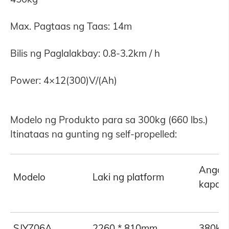
Max. Pagtaas ng Taas: 14m
Bilis ng Paglalakbay: 0.8-3.2km / h
Power: 4×12(300)V/(Ah)
Modelo ng Produkto para sa 300kg (660 lbs.)
Itinataas na gunting ng self-propelled:
An
Modelo
Laki ng platform
kapas
SJYZ06A
2260 * 810mm
380kg