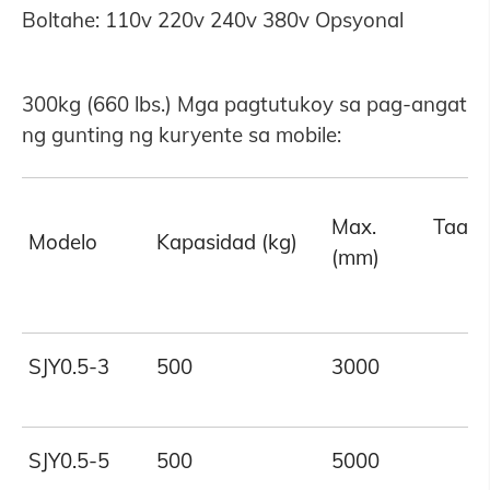
Boltahe: 110v 220v 240v 380v Opsyonal
300kg (660 lbs.) Mga pagtutukoy sa pag-angat
ng gunting ng kuryente sa mobile:
Max. Taas
Modelo
Kapasidad (kg)
(mm)
SJY0.5-3
500
3000
SJY0.5-5
500
5000