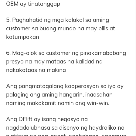
OEM ay tinatanggap
5. Paghahatid ng mga kalakal sa aming
customer sa buong mundo na may bilis at
katumpakan
6. Mag-alok sa customer ng pinakamababang
presyo na may mataas na kalidad na
nakakataas na makina
Ang pangmatagalang kooperasyon sa iyo ay
palaging ang aming hangarin, inaasahan
naming makakamit namin ang win-win.
Ang DFlift ay isang negosyo na
nagdadalubhasa sa disenyo ng haydroliko na
platform ng pag-angat, pagbabago, paggawa