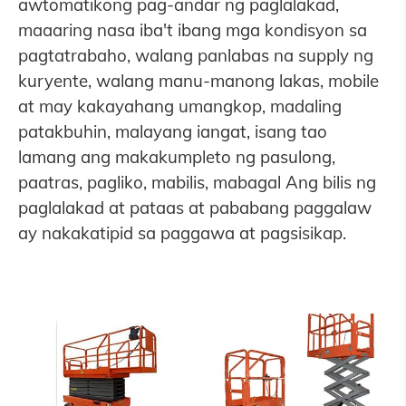
awtomatikong pag-andar ng paglalakad,
maaaring nasa iba't ibang mga kondisyon sa
pagtatrabaho, walang panlabas na supply ng
kuryente, walang manu-manong lakas, mobile
at may kakayahang umangkop, madaling
patakbuhin, malayang iangat, isang tao
lamang ang makakumpleto ng pasulong,
paatras, pagliko, mabilis, mabagal Ang bilis ng
paglalakad at pataas at pababang paggalaw
ay nakakatipid sa paggawa at pagsisikap.