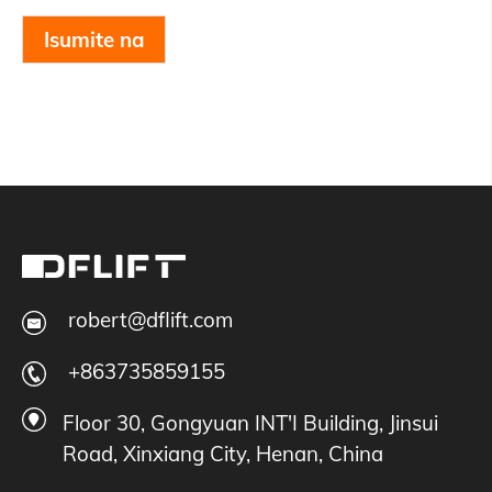
Isumite na
robert@dflift.com
+863735859155
Floor 30, Gongyuan INT'I Building, Jinsui
Road, Xinxiang City, Henan, China