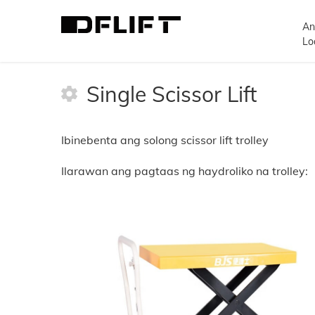
An
>
Uri ng Pagtaas ng Scissor
>
Single Scissor Li
Lo
Single Scissor Lift
Ibinebenta ang solong scissor lift trolley
Ilarawan ang pagtaas ng haydroliko na trolley: