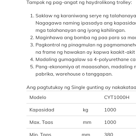
Tampok ng pag-angat ng haydrolikong trolley:
Saklaw ng karaniwang serye ng talahanay
Nagagawa naming ipasadya ang kapasidad /
mga talahanayan ang iyong kahilingan.
Maginhawa ang bomba ng paa para sa mad
Pagkontrol ng pinagmulan ng pagmamaneh
na frame ng hawakan ay kapwa kaakit-akit 
Madaling gumagalaw sa 4-polyurethane cast
Pang-ekonomiya at maaasahan, madaling ma
pabrika, warehouse o tanggapan.
Ang pagtutukoy ng Single gunting ay nakakataas
Modelo
CYT1000H
Kapasidad
kg
1000
Max. Taas
mm
1000
Min. Taas
mm
380