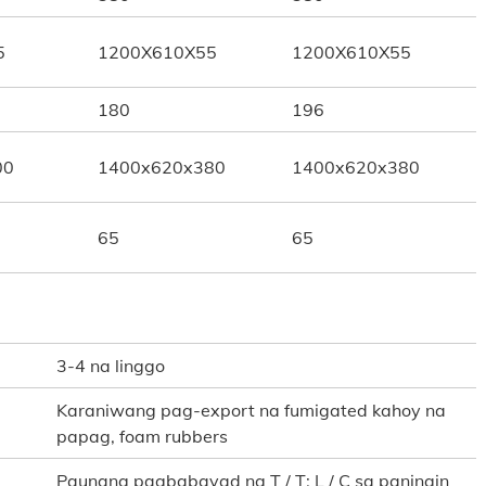
5
1200X610X55
1200X610X55
180
196
00
1400x620x380
1400x620x380
65
65
3-4 na linggo
Karaniwang pag-export na fumigated kahoy na
papag, foam rubbers
Paunang pagbabayad ng T / T; L / C sa paningin