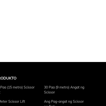
RODUKTO
 Paa (15 metro) Scissor
30 Paa (9 metro) Angat ng
t
Scissor
eter Scissor Lift
Ang Pag-angat ng Scissor