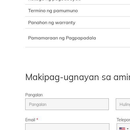
Termino ng pamumuno
Panahon ng warranty
Pamamaraan ng Pagpapadala
Makipag-ugnayan sa ami
Pangalan
Email
*
Telepo