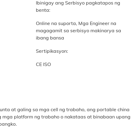
Ibinigay ang Serbisyo pagkatapos ng
benta:
Online na suporta, Mga Engineer na
magagamit sa serbisyo makinarya sa
ibang bansa
Sertipikasyon:
CE ISO
a at galing sa mga cell ng trabaho, ang portable china
ang mga platform ng trabaho o nakataas at binabaan upang
bangko.