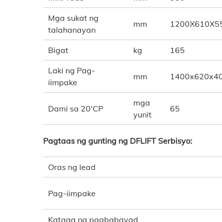
Mga sukat ng
mm
1200X610X5
talahanayan
Bigat
kg
165
Laki ng Pag-
mm
1400x620x4
iimpake
mga
Dami sa 20'CP
65
yunit
Pagtaas ng gunting ng DFLIFT
Serbisyo
:
Oras ng lead
Pag-iimpake
Kataga ng pagbabayad