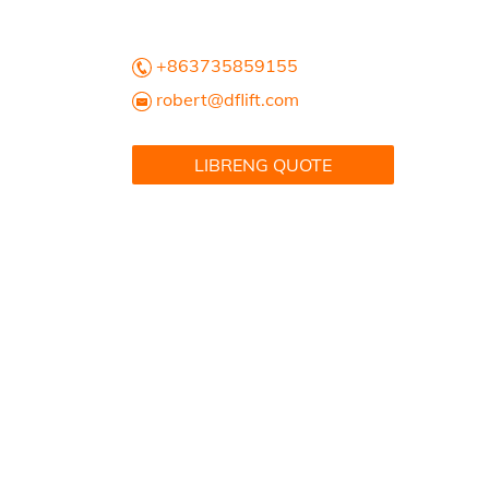
+863735859155
robert@dflift.com
LIBRENG QUOTE