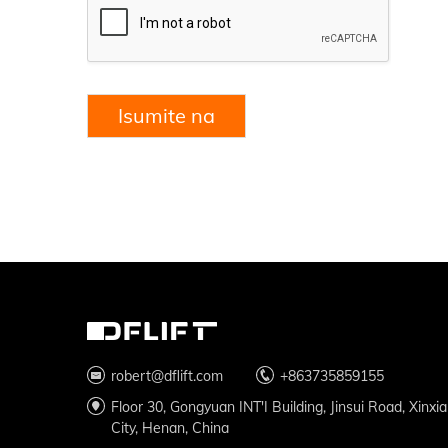
Isumite na
robert@dflift.com
+863735859155
Floor 30, Gongyuan INT'I Building, Jinsui Road, Xinxi
City, Henan, China