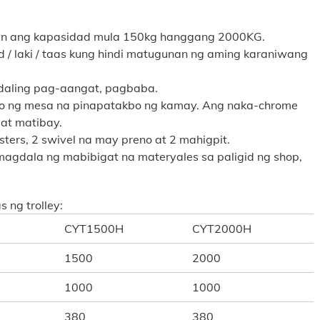
an ang kapasidad mula 150kg hanggang 2000KG.
 laki / taas kung hindi matugunan ng aming karaniwang
aling pag-aangat, pagbaba.
o ng mesa na pinapatakbo ng kamay. Ang naka-chrome
at matibay.
ers, 2 swivel na may preno at 2 mahigpit.
gdala ng mabibigat na materyales sa paligid ng shop,
 ng trolley:
CYT1500H
CYT2000H
1500
2000
1000
1000
380
380