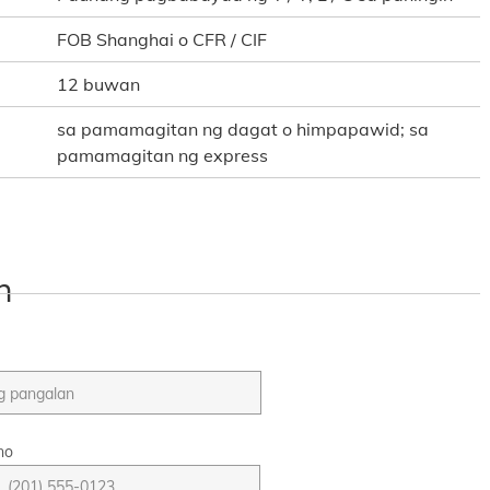
FOB Shanghai o CFR / CIF
12 buwan
sa pamamagitan ng dagat o himpapawid; sa
pamamagitan ng express
n
no