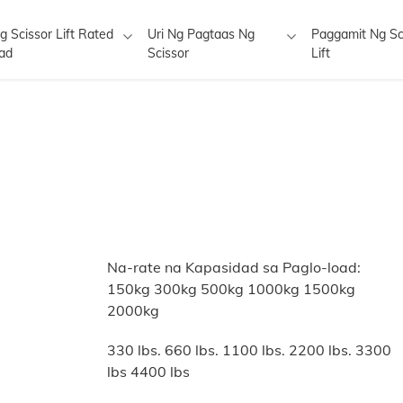
g Scissor Lift Rated
Uri Ng Pagtaas Ng
Paggamit Ng Sc
ft
ad
Scissor
Lift
Na-rate na Kapasidad sa Paglo-load:
150kg 300kg 500kg 1000kg 1500kg
2000kg
330 lbs. 660 lbs. 1100 lbs. 2200 lbs. 3300
lbs 4400 lbs