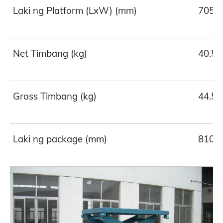
Laki ng Platform (LxW) (mm)
705*
Net Timbang (kg)
40.5
Gross Timbang (kg)
44.5
Laki ng package (mm)
810*