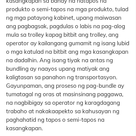
kasangkapan sa bahay na natapos na
produkto o semi-tapos na mga produkto, tulad
ng mga patayong kabinet, upang maiwasan
ang pagbagsak, pagdulas o labis na pag-alog
mula sa trolley kapag bitbit ang trolley, ang
operator ay kailangang gumamit ng isang lubid
o mga katulad na bitbit ang mga kasangkapan
na dadalhin. Ang isang tiyak na antas ng
bundling ay naayos upang matiyak ang
kaligtasan sa panahon ng transportasyon.
Gayunpaman, ang proseso ng pag-bundle ay
tumatagal ng oras at masinsinang paggawa,
na nagbibigay sa operator ng karagdagang
trabaho at nakakaapekto sa kahusayan ng
paghahatid ng tapos o semi-tapos na
kasangkapan.