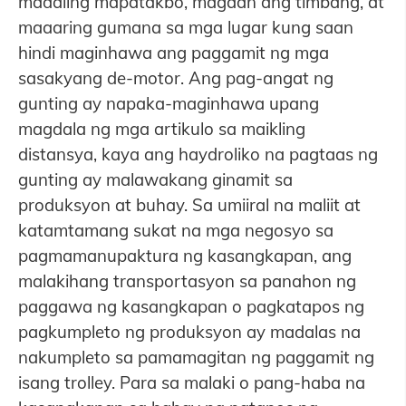
madaling mapatakbo, magaan ang timbang, at
maaaring gumana sa mga lugar kung saan
hindi maginhawa ang paggamit ng mga
sasakyang de-motor. Ang pag-angat ng
gunting ay napaka-maginhawa upang
magdala ng mga artikulo sa maikling
distansya, kaya ang haydroliko na pagtaas ng
gunting ay malawakang ginamit sa
produksyon at buhay. Sa umiiral na maliit at
katamtamang sukat na mga negosyo sa
pagmamanupaktura ng kasangkapan, ang
malakihang transportasyon sa panahon ng
paggawa ng kasangkapan o pagkatapos ng
pagkumpleto ng produksyon ay madalas na
nakumpleto sa pamamagitan ng paggamit ng
isang trolley. Para sa malaki o pang-haba na