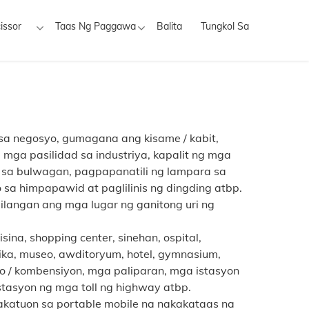
issor
Taas Ng Paggawa
Balita
Tungkol Sa
sa negosyo, gumagana ang kisame / kabit,
 mga pasilidad sa industriya, kapalit ng mga
 sa bulwagan, pagpapanatili ng lampara sa
o sa himpapawid at paglilinis ng dingding atbp.
langan ang mga lugar ng ganitong uri ng
sina, shopping center, sinehan, ospital,
ka, museo, awditoryum, hotel, gymnasium,
o / kombensiyon, mga paliparan, mga istasyon
stasyon ng mga toll ng highway atbp.
akatuon sa portable mobile na nakakataas na