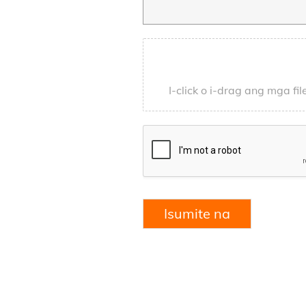
I-click o i-drag ang mga f
Isumite na