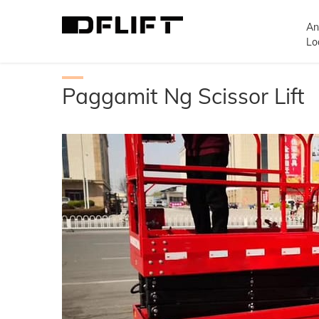
An
>
Paggamit ng Scissor Lift
Lo
Paggamit Ng Scissor Lift