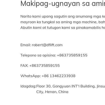
Makipag-ugnayan sa ami
Narito kami upang sagutin ang anumang mga 
mayroon ka tungkol sa aming mga machine, baha
Abutin kami at tutugon kami sa pinakamabilis h
Email:
robert@dflift.com
Telepono sa opisina:
+863735859155
FAX: +863735859155
WhatsApp: +86 13462233938
Idagdag:
Floor 30, Gongyuan INT'I Building, Jins
City, Henan, China