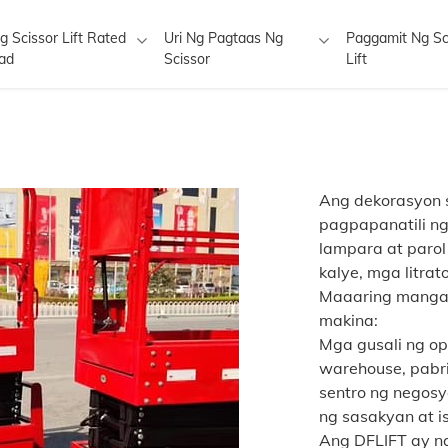
g Scissor Lift Rated
Uri Ng Pagtaas Ng
Paggamit Ng Sc
ad
Scissor
Lift
Ang dekorasyon 
pagpapanatili ng
lampara at parol
kalye, mga litrat
Maaaring mangai
makina:
Mga gusali ng opi
warehouse, pabri
sentro ng negosy
ng sasakyan at i
Ang DFLIFT ay n