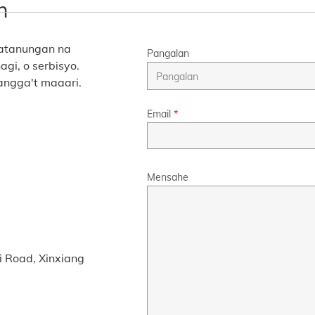
n
katanungan na
Pangalan
gi, o serbisyo.
angga't maaari.
Email
*
Mensahe
ui Road, Xinxiang